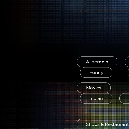
Zu unserem Sendeplan, geht 
Allgemein
Funny
Movies
Indian
Shops & Restaurant