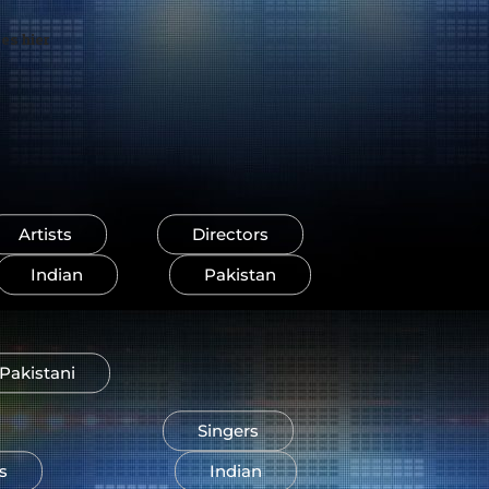
es hier
Artists
Directors
Indian
Pakistan
Pakistani
Singers
s
Indian