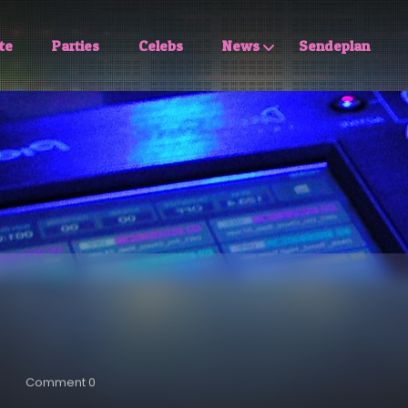
te
Parties
Celebs
News
Sendeplan
Comment 0