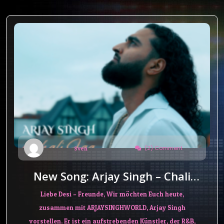
(2) Comment
Sven
New Song: Arjay Singh – Chali
Jaa
Liebe Desi – Freunde, Wir möchten Euch heute,
zusammen mit ARJAYSINGHWORLD, Arjay Singh
vorstellen. Er ist ein aufstrebenden Künstler, der R&B,