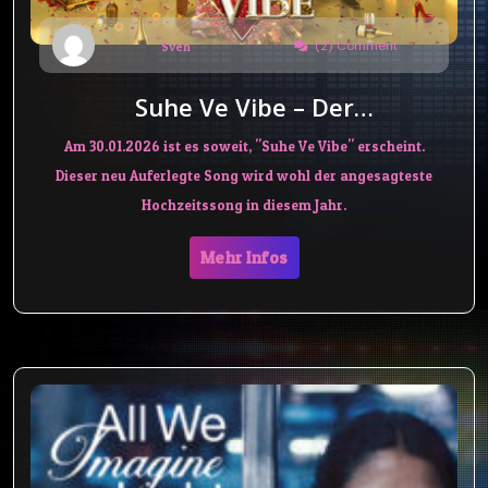
(2) Comment
Sven
Suhe Ve Vibe – Der
Hochzeitssong 2026
Am 30.01.2026 ist es soweit, "Suhe Ve Vibe" erscheint.
Dieser neu Auferlegte Song wird wohl der angesagteste
Hochzeitssong in diesem Jahr.
Mehr Infos