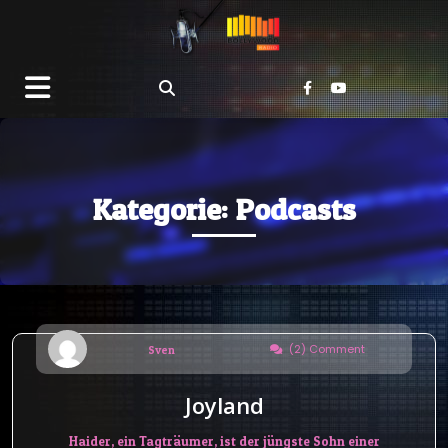
Kategorie:
Podcasts
(2) Comment
Sven
Joyland
Haider, ein Tagträumer, ist der jüngste Sohn einer