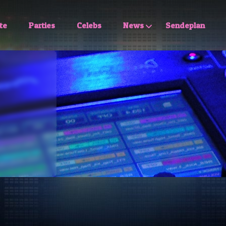
te
Parties
Celebs
News
Sendeplan