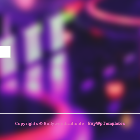
Copyrights © Bollywoodradio.de -
BuyWpTemplates