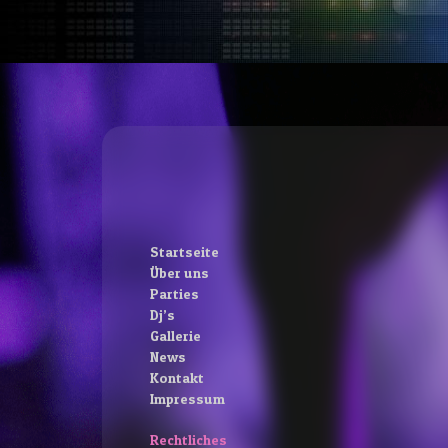
Startseite
Über uns
Parties
Dj’s
Gallerie
News
Kontakt
Impressum
Rechtliches