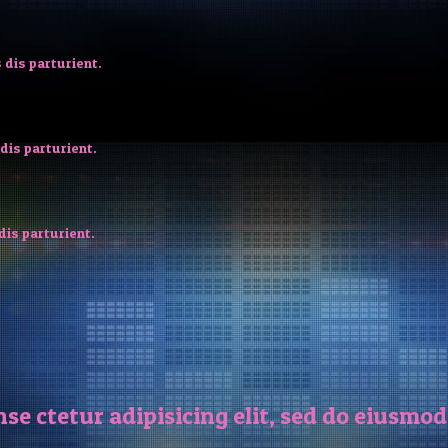
 dis parturient.
dis parturient.
dis parturient.
se ctetur adipisicing elit, sed do eiusmo