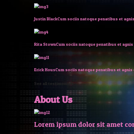
Justin Black
Cum sociis natoque penatibus et agnis
Rita Stown
Cum sociis natoque penatibus et agnis 
Erick Hous
Cum sociis natoque penatibus et agnis 
See all testimonials
About Us
Lorem ipsum dolor sit amet con