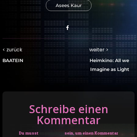
Asees Kaur
facebook.com
Beitragsnavigation
< zurück
weiter >
Previous
Next
BAATEIN
Heimkino: All we
post:
post:
Imagine as Light
Schreibe einen
Kommentar
Du musst
angemeldet
sein, um einen Kommentar