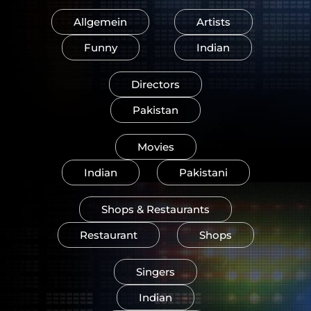
Allgemein
Artists
Funny
Indian
Directors
Pakistan
Movies
Indian
Pakistani
Shops & Restaurants
Restaurant
Shops
Singers
Indian