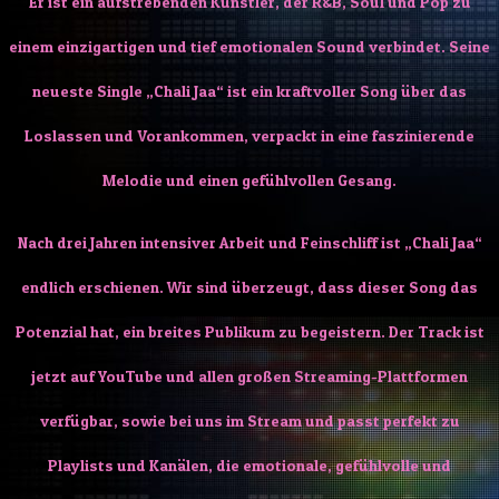
Er ist ein aufstrebenden Künstler, der R&B, Soul und Pop zu
einem einzigartigen und tief emotionalen Sound verbindet. Seine
neueste Single „Chali Jaa“ ist ein kraftvoller Song über das
Loslassen und Vorankommen, verpackt in eine faszinierende
Melodie und einen gefühlvollen Gesang.
Nach drei Jahren intensiver Arbeit und Feinschliff ist „Chali Jaa“
endlich erschienen. Wir sind überzeugt, dass dieser Song das
Potenzial hat, ein breites Publikum zu begeistern. Der Track ist
jetzt auf YouTube und allen großen Streaming-Plattformen
verfügbar, sowie bei uns im Stream und passt perfekt zu
Playlists und Kanälen, die emotionale, gefühlvolle und