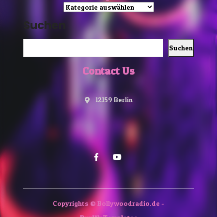
Suchen
Suchen
Contact Us
12159 Berlin
Copyrights © Bollywoodradio.de -