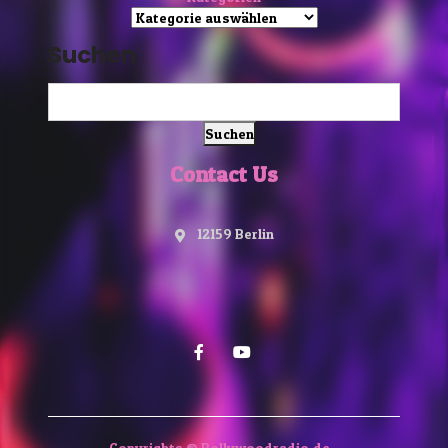
Suchen
Suchen
Contact Us
12159 Berlin
Copyrights © Bollywoodradio.de -