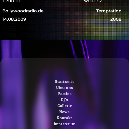
Beitragsnavigation
< zurück
weiter >
Previous
Next
Bollywoodradio.de
Temptation
post:
post:
14.08.2009
2008
Startseite
Über uns
Parties
Dj’s
Gallerie
News
Kontakt
Impressum