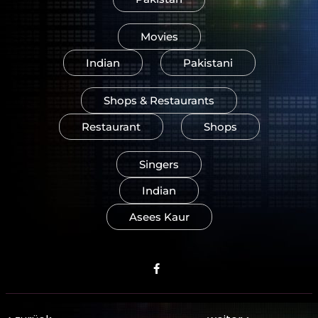
Movies
Indian
Pakistani
Shops & Restaurants
Restaurant
Shops
Singers
Indian
Asees Kaur
facebook.com