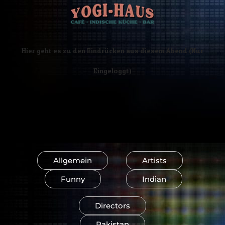
Hier geht es zu den Eindrücken aus diesem Abend (Nur
Eingeloggt)
Allgemein
Artists
Funny
Indian
Directors
Pakistan